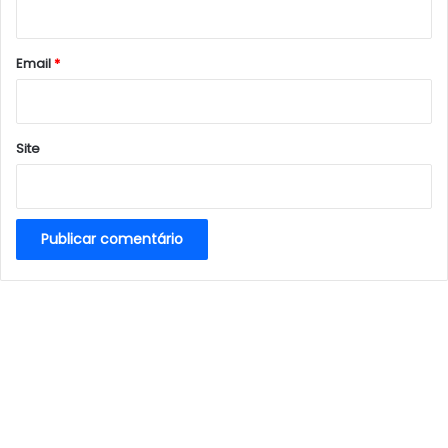
i
o
*
Email
*
Site