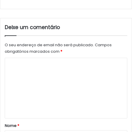
Deixe um comentário
O seu endereço de email não será publicado.
Campos
obrigatórios marcados com
*
C
o
m
e
n
t
á
r
Nome
*