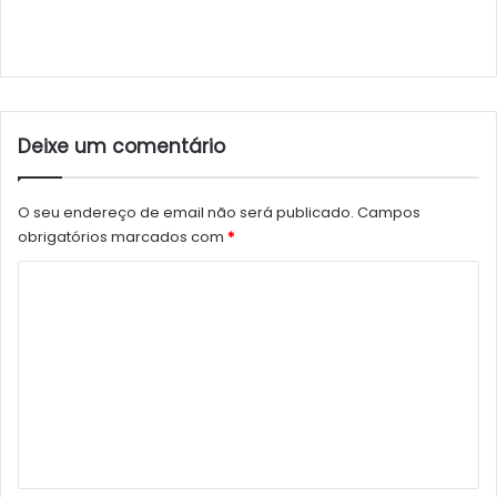
Deixe um comentário
O seu endereço de email não será publicado.
Campos
obrigatórios marcados com
*
C
o
m
e
n
t
á