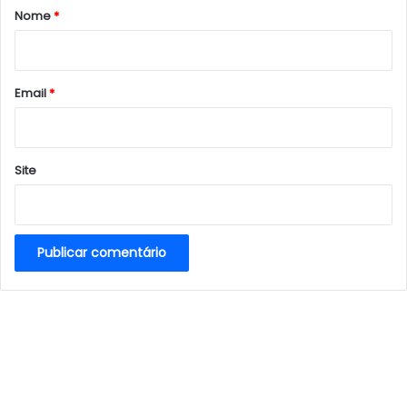
r
Nome
*
i
o
*
Email
*
Site