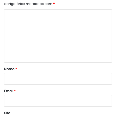
obrigatórios marcados com
*
C
o
m
e
n
t
á
r
Nome
*
i
o
*
Email
*
Site