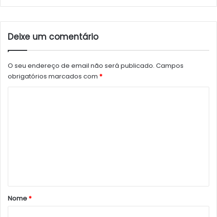
Deixe um comentário
O seu endereço de email não será publicado.
Campos
obrigatórios marcados com
*
C
o
m
e
n
t
á
r
Nome
*
i