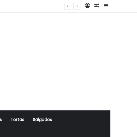
Log In
Artigo Aleatório
Sidebar
s
Tortas
Salgados