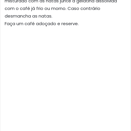
misturado com as natas junte a gelatina dissolvida
com o café já frio ou morno. Caso contrário
desmancha as natas.
Faça um café adoçado e reserve.