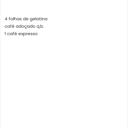
4 folhas de gelatina
café adoçado q.b.
1 café expresso