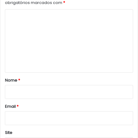
obrigatórios marcados com
*
C
o
m
e
n
t
á
r
Nome
*
i
o
*
Email
*
Site