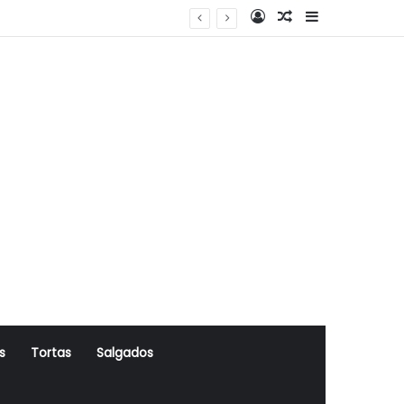
Log In
Artigo Aleatório
Sidebar
s
Tortas
Salgados