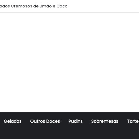
ados Cremosos de Limão e Coco
Gelados
Outros Doces
Pudins
Sobremesas
Tarte
r