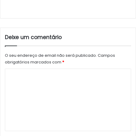
Deixe um comentário
O seu endereço de email não será publicado.
Campos
obrigatórios marcados com
*
C
o
m
e
n
t
á