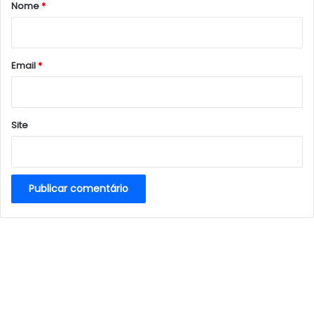
r
Nome
*
i
o
*
Email
*
Site