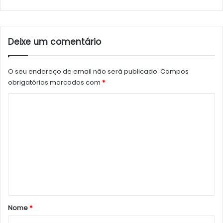
Deixe um comentário
O seu endereço de email não será publicado.
Campos
obrigatórios marcados com
*
C
o
m
e
n
t
á
r
Nome
*
i