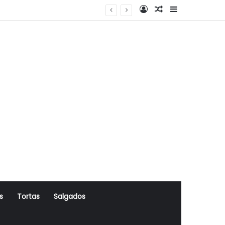
Log In
Artigo Aleatório
Sidebar
s
Tortas
Salgados