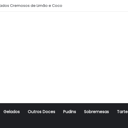
ados Cremosos de Limão e Coco
Gelados
Outros Doces
Pudins
Sobremesas
Tarte
r