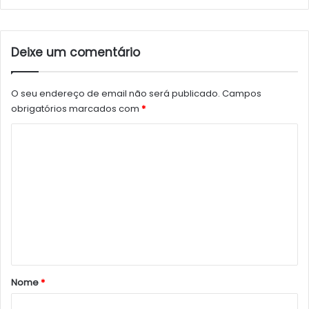
Deixe um comentário
O seu endereço de email não será publicado.
Campos
obrigatórios marcados com
*
C
o
m
e
n
t
á
r
Nome
*
i