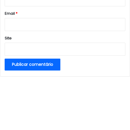
o
*
Email
*
Site