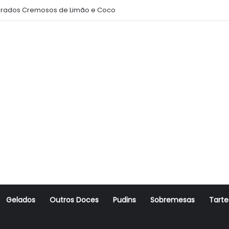
oito Amanteigado
Gelados
Outros Doces
Pudins
Sobremesas
Tarte
r