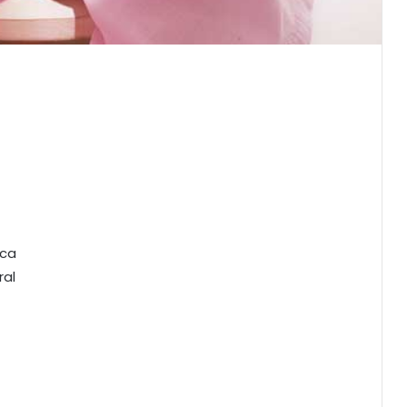
nca
ral