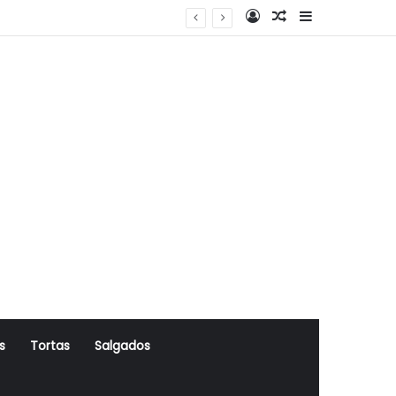
Log In
Artigo Aleatório
Sidebar
s
Tortas
Salgados