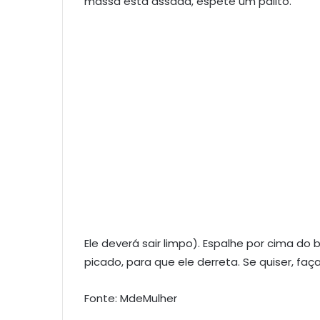
massa está assada, espete um palito.
Ele deverá sair limpo). Espalhe por cima do 
picado, para que ele derreta. Se quiser, fa
Fonte: MdeMulher