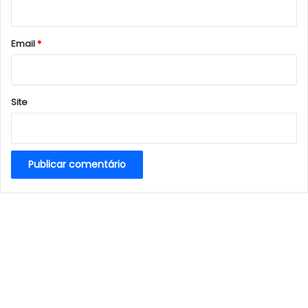
i
o
*
Email
*
Site