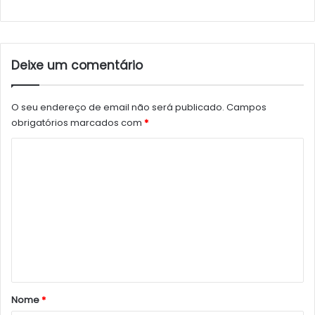
Deixe um comentário
O seu endereço de email não será publicado.
Campos
obrigatórios marcados com
*
C
o
m
e
n
t
á
r
Nome
*