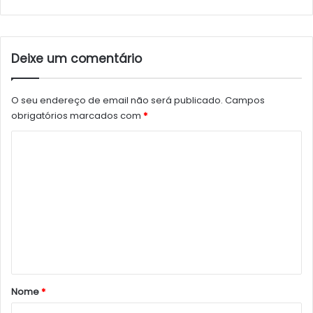
Deixe um comentário
O seu endereço de email não será publicado.
Campos
obrigatórios marcados com
*
C
o
m
e
n
t
á
r
Nome
*
i