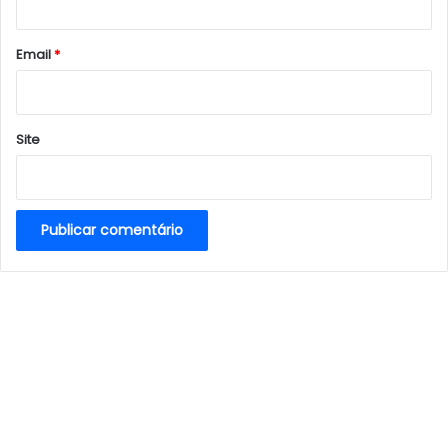
o
*
Email
*
Site