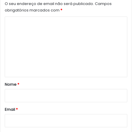
O seu endereço de email não será publicado.
Campos
obrigatórios marcados com
*
C
o
m
e
n
t
á
r
Nome
*
i
o
*
Email
*