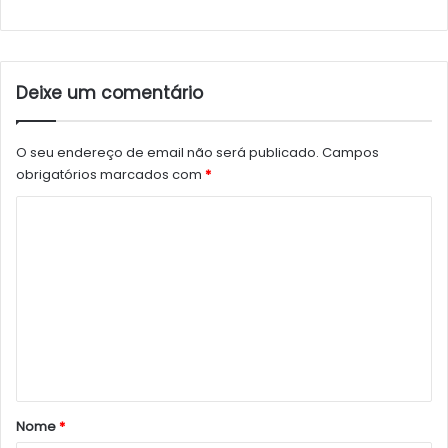
Deixe um comentário
O seu endereço de email não será publicado.
Campos
obrigatórios marcados com
*
C
o
m
e
n
t
á
r
Nome
*