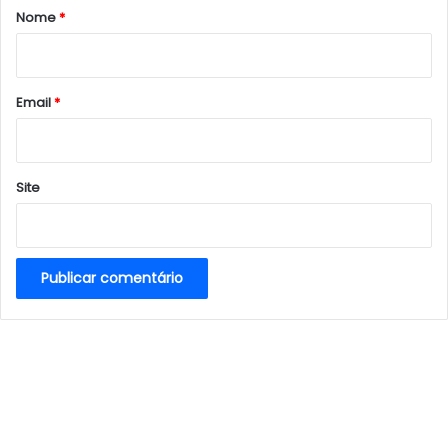
r
Nome
*
i
o
*
Email
*
Site