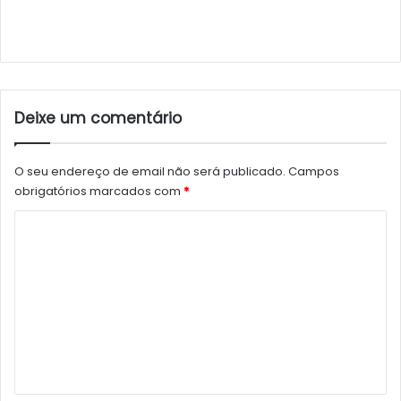
Deixe um comentário
O seu endereço de email não será publicado.
Campos
obrigatórios marcados com
*
C
o
m
e
n
t
á