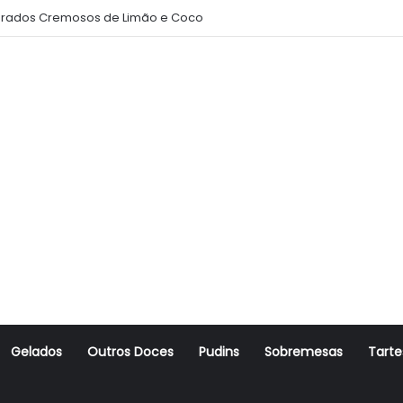
rados Cremosos de Limão e Coco
Gelados
Outros Doces
Pudins
Sobremesas
Tarte
r