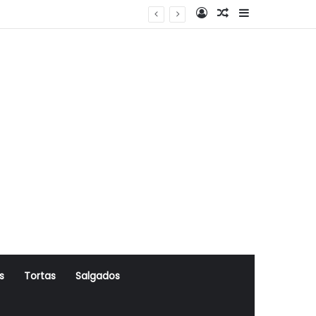
Log In
Artigo Aleatório
Sidebar
s
Tortas
Salgados