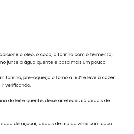
dicione o óleo, o coco, a farinha com o fermento,
imo junte a água quente e bata mais um pouco.
 farinha, pré-aqueça o forno a 180º e leve a cozer
r verificando.
ena do leite quente, deixe arrefecer, só depois de
e sopa de açúcar, depois de frio polvilhei com coco