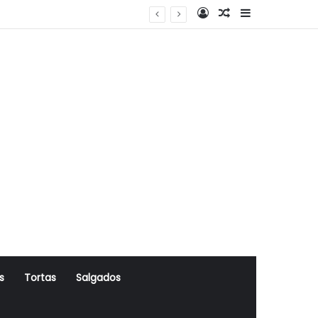
Log In
Artigo Aleatório
Sidebar
s
Tortas
Salgados