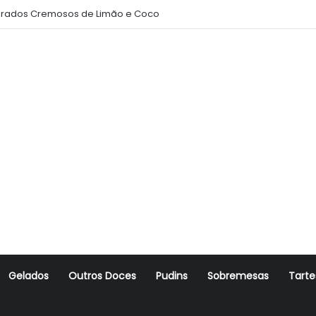
rados Cremosos de Limão e Coco
Gelados
Outros Doces
Pudins
Sobremesas
Tarte
r