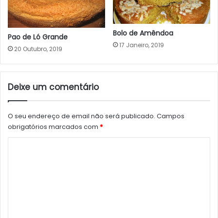
Bolo de Amêndoa
Pao de Ló Grande
17 Janeiro, 2019
20 Outubro, 2019
Deixe um comentário
O seu endereço de email não será publicado.
Campos
obrigatórios marcados com
*
C
o
m
e
n
t