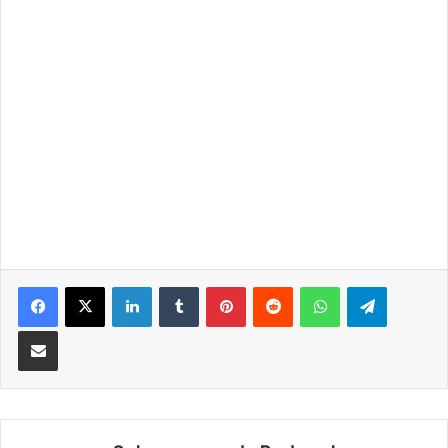
LinkedIn
Tumblr
Pinterest
Reddit
WhatsApp
Telegra
Partilhar Via Email