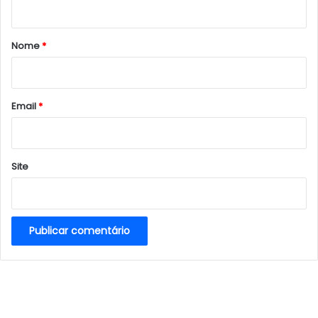
á
r
Nome
*
i
o
*
Email
*
Site