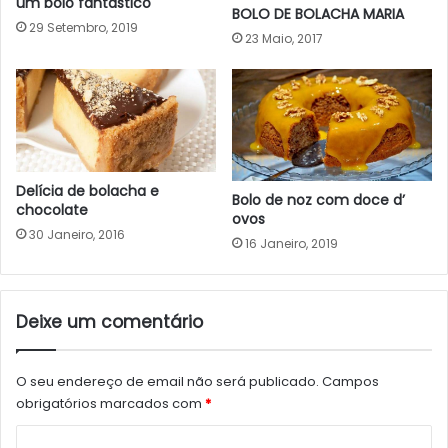
um bolo fantástico
BOLO DE BOLACHA MARIA
29 Setembro, 2019
23 Maio, 2017
Delícia de bolacha e
Bolo de noz com doce d’
chocolate
ovos
30 Janeiro, 2016
16 Janeiro, 2019
Deixe um comentário
O seu endereço de email não será publicado.
Campos
obrigatórios marcados com
*
C