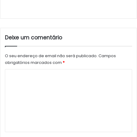
Deixe um comentário
O seu endereço de email não será publicado.
Campos
obrigatórios marcados com
*
C
o
m
e
n
t
á