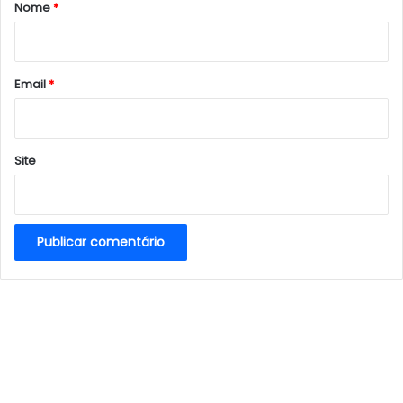
r
Nome
*
i
o
*
Email
*
Site