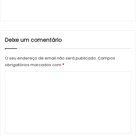
Deixe um comentário
O seu endereço de email não será publicado.
Campos
obrigatórios marcados com
*
C
o
m
e
n
t
á