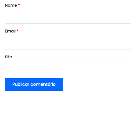
r
Nome
*
i
o
*
Email
*
Site