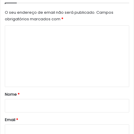
O seu endereço de email não será publicado.
Campos
obrigatórios marcados com
*
C
o
m
e
n
t
á
r
Nome
*
i
o
*
Email
*