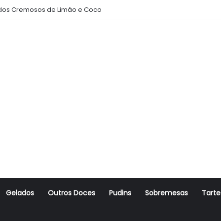
os Cremosos de Limão e Coco
Gelados
Outros Doces
Pudins
Sobremesas
Tarte
r