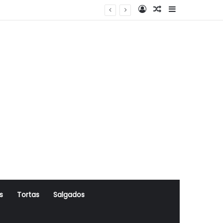
Log In
Artigo Aleatório
Sidebar
s
Tortas
Salgados