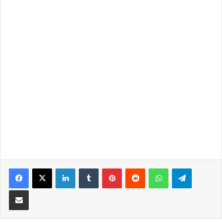
LinkedIn
Tumblr
Pinterest
Reddit
WhatsApp
Telegra
Partilhar Via Email