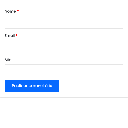
á
r
Nome
*
i
o
*
Email
*
Site