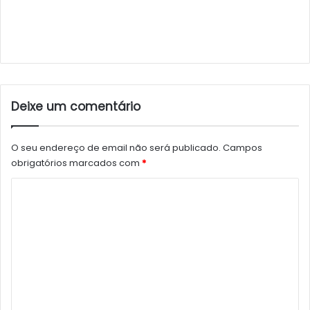
Deixe um comentário
O seu endereço de email não será publicado.
Campos
obrigatórios marcados com
*
C
o
m
e
n
t