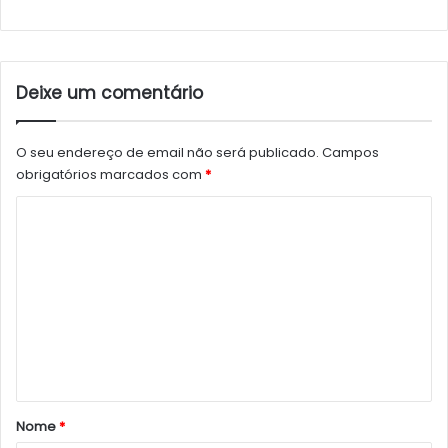
Deixe um comentário
O seu endereço de email não será publicado.
Campos
obrigatórios marcados com
*
C
o
m
e
n
t
á
r
Nome
*