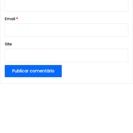
i
o
*
Email
*
Site