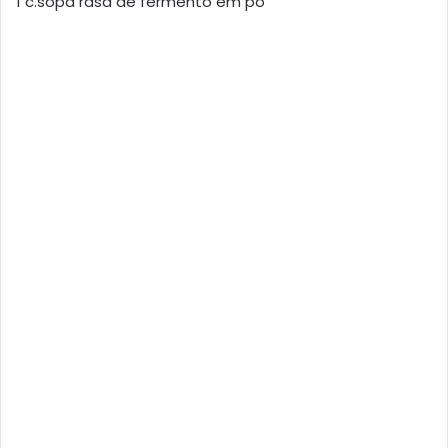
1 c.sopa rasa de fermento em pó