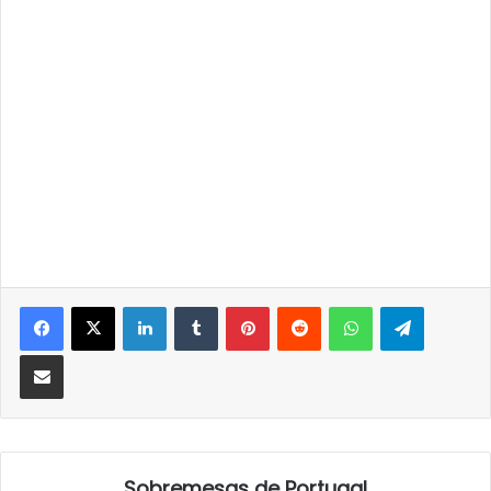
LinkedIn
Tumblr
Pinterest
Reddit
WhatsApp
Telegra
Partilhar Via Email
Sobremesas de Portugal