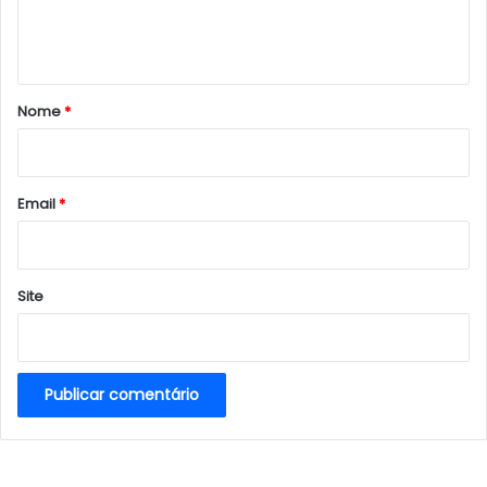
n
t
á
r
Nome
*
i
o
*
Email
*
Site