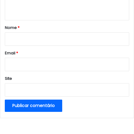
t
á
r
Nome
*
i
o
*
Email
*
Site