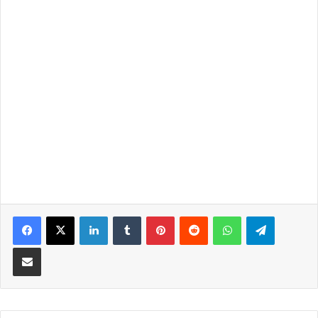
LinkedIn
Tumblr
Pinterest
Reddit
WhatsApp
Telegra
Partilhar Via Email