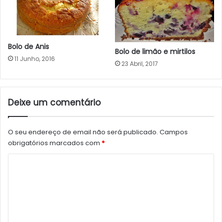
Bolo de Anis
Bolo de limão e mirtilos
11 Junho, 2016
23 Abril, 2017
Deixe um comentário
O seu endereço de email não será publicado.
Campos
obrigatórios marcados com
*
C
o
m
e
n