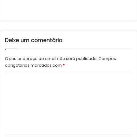
Deixe um comentário
O seu endereço de email não será publicado.
Campos
obrigatórios marcados com
*
C
o
m
e
n
t
á