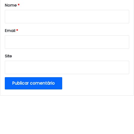
r
Nome
*
i
o
*
Email
*
Site