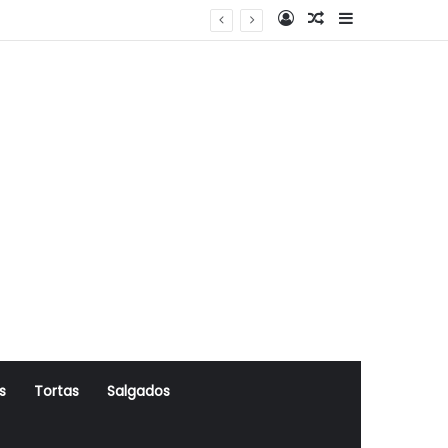
Log In
Artigo Aleatório
Sidebar
s
Tortas
Salgados