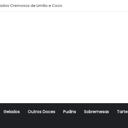
ados Cremosos de Limão e Coco
Gelados
Outros Doces
Pudins
Sobremesas
Tarte
r