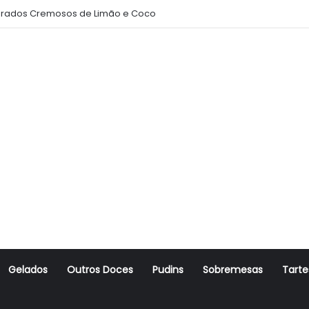
rados Cremosos de Limão e Coco
Gelados
Outros Doces
Pudins
Sobremesas
Tarte
r