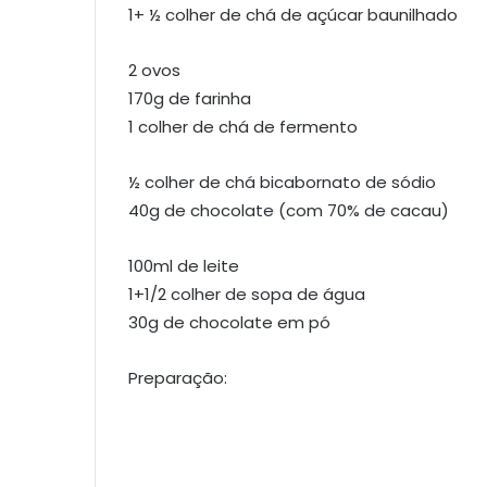
1+ ½ colher de chá de açúcar baunilhado
2 ovos
170g de farinha
1 colher de chá de fermento
½ colher de chá bicabornato de sódio
40g de chocolate (com 70% de cacau)
100ml de leite
1+1/2 colher de sopa de água
30g de chocolate em pó
Preparação: