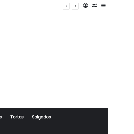
Log In
Artigo Aleatório
Sidebar
s
Tortas
Salgados