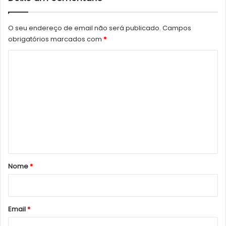
O seu endereço de email não será publicado.
Campos
obrigatórios marcados com
*
C
o
m
e
n
t
á
r
Nome
*
i
o
*
Email
*