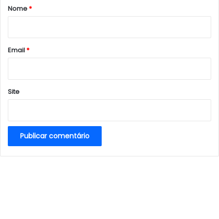
r
Nome
*
i
o
*
Email
*
Site