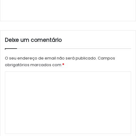
Deixe um comentário
O seu endereço de email não será publicado.
Campos
obrigatórios marcados com
*
C
o
m
e
n
t
á