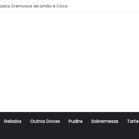
ados Cremosos de Limão e Coco
Gelados
Outros Doces
Pudins
Sobremesas
Tarte
r