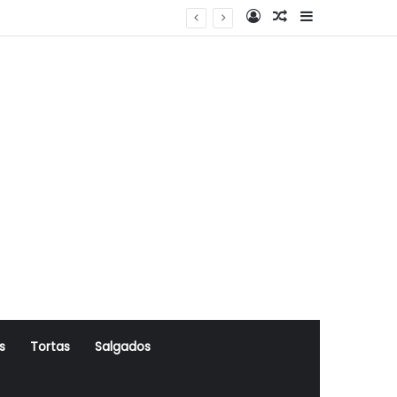
Log In
Artigo Aleatório
Sidebar
s
Tortas
Salgados