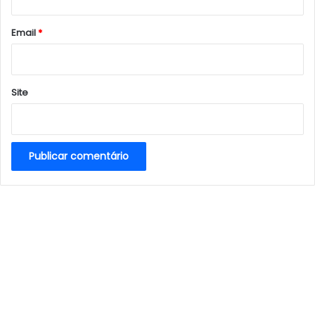
o
*
Email
*
Site