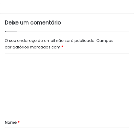
Deixe um comentário
O seu endereço de email não será publicado.
Campos
obrigatórios marcados com
*
C
o
m
e
n
t
á
r
Nome
*
i