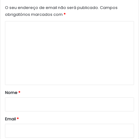
O seu endereço de email não será publicado.
Campos
obrigatórios marcados com
*
C
o
m
e
n
t
á
r
Nome
*
i
o
*
Email
*