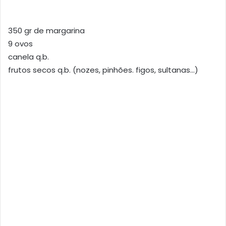
350 gr de margarina
9 ovos
canela q.b.
frutos secos q.b. (nozes, pinhões. figos, sultanas…)