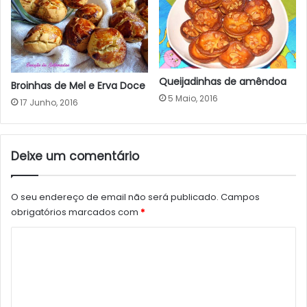
Queijadinhas de amêndoa
Broinhas de Mel e Erva Doce
5 Maio, 2016
17 Junho, 2016
Deixe um comentário
O seu endereço de email não será publicado.
Campos
obrigatórios marcados com
*
C
o
m
e