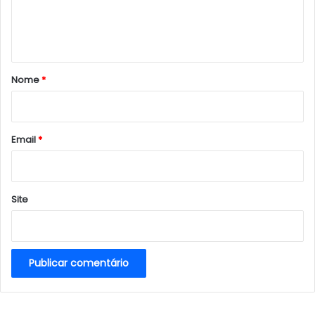
n
t
á
r
Nome
*
i
o
*
Email
*
Site