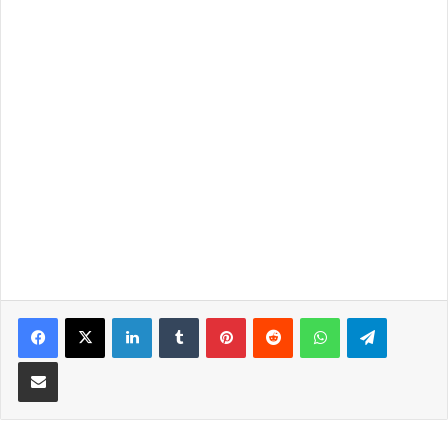
LinkedIn
Tumblr
Pinterest
Reddit
WhatsApp
Telegra
Partilhar Via Email