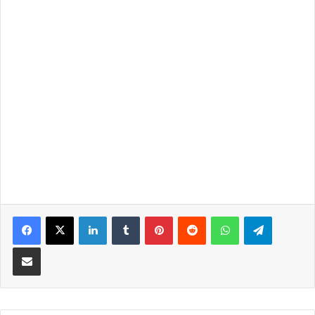
LinkedIn
Tumblr
Pinterest
Reddit
WhatsApp
Telegra
Partilhar Via Email