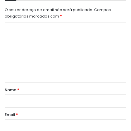
O seu endereço de email não será publicado.
Campos
obrigatórios marcados com
*
C
o
m
e
n
t
á
r
Nome
*
i
o
*
Email
*