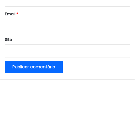
o
*
Email
*
Site