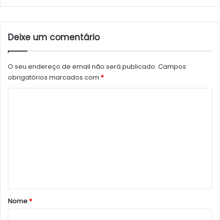
Deixe um comentário
O seu endereço de email não será publicado.
Campos
obrigatórios marcados com
*
C
o
m
e
n
t
á
r
Nome
*
i