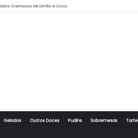
ados Cremosos de Limão e Coco
Gelados
Outros Doces
Pudins
Sobremesas
Tarte
r