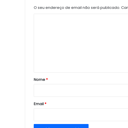
O seu endereço de email não será publicado.
Cam
C
o
m
e
n
t
á
r
Nome
*
i
o
*
Email
*