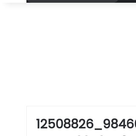
por
12508826_9846