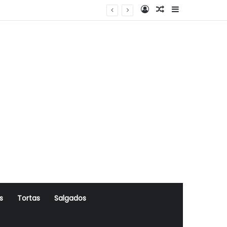
Log In
Artigo Aleatório
Sidebar
s
Tortas
Salgados