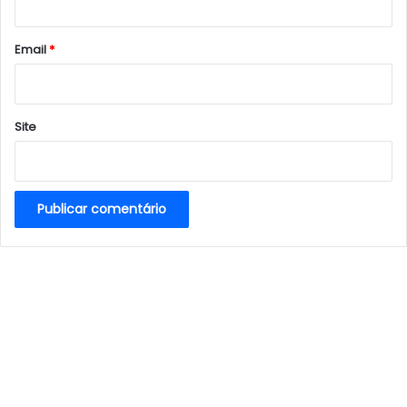
o
*
Email
*
Site