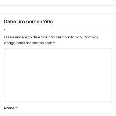
Deixe um comentário
O seu endereço de email não será publicado.
Campos
obrigatórios marcados com
*
C
o
m
e
n
t
á
r
Nome
*
i