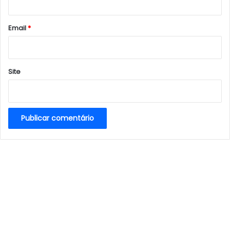
o
*
Email
*
Site