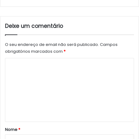
Deixe um comentário
O seu endereço de email não será publicado.
Campos
obrigatórios marcados com
*
C
o
m
e
n
t
á
r
Nome
*
i