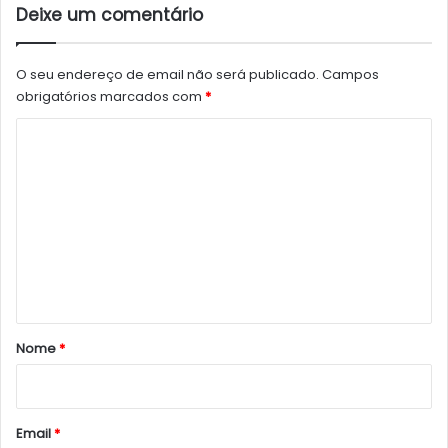
Deixe um comentário
O seu endereço de email não será publicado.
Campos
obrigatórios marcados com
*
C
o
m
e
n
t
á
r
Nome
*
i
o
*
Email
*