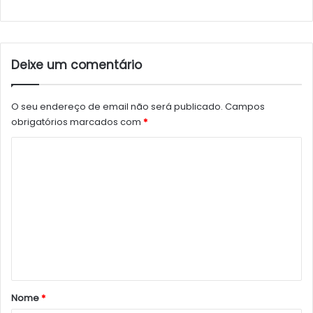
Deixe um comentário
O seu endereço de email não será publicado.
Campos
obrigatórios marcados com
*
C
o
m
e
n
t
á
r
Nome
*