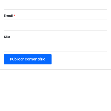
i
o
*
Email
*
Site