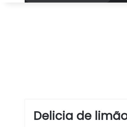
por
Delicia de limã