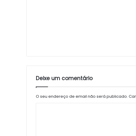
Deixe um comentário
O seu endereço de email não será publicado.
Cam
C
o
m
e