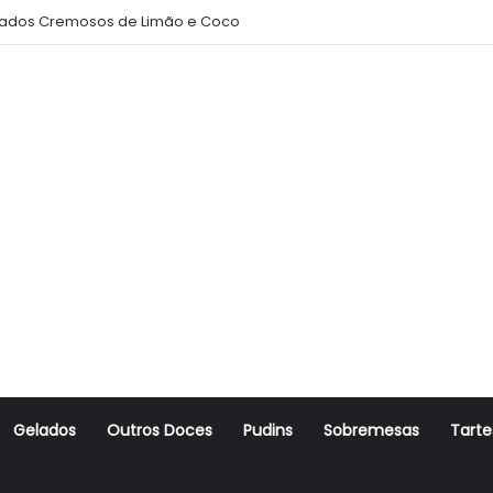
ados Cremosos de Limão e Coco
Gelados
Outros Doces
Pudins
Sobremesas
Tarte
r