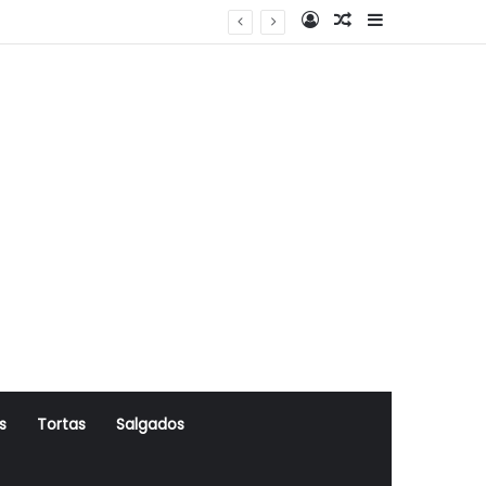
Log In
Artigo Aleatório
Sidebar
s
Tortas
Salgados