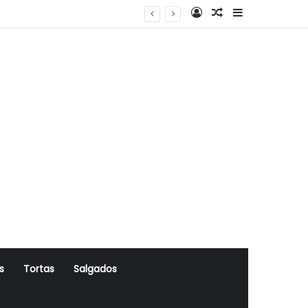
Log In
Artigo Aleatório
Sidebar
s
Tortas
Salgados