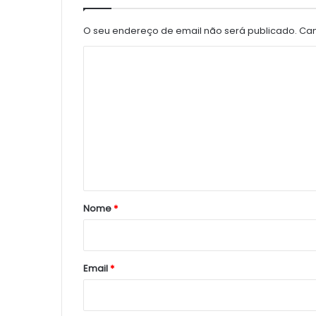
O seu endereço de email não será publicado.
Cam
C
o
m
e
n
t
á
r
Nome
*
i
o
*
Email
*