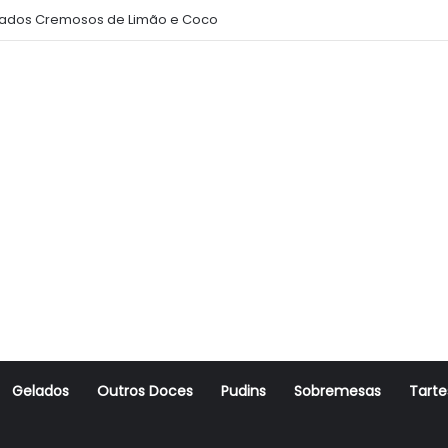
ados Cremosos de Limão e Coco
Gelados
Outros Doces
Pudins
Sobremesas
Tarte
r